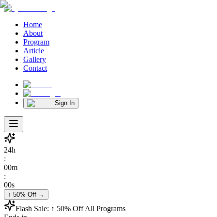
Home
About
Program
Article
Gallery
Contact
Sign In
24
h
:
00
m
:
00
s
↑ 50% Off
→
Flash Sale:
↑ 50% Off
All Programs