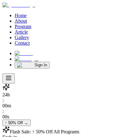
Home
About
Program
Article
Gallery
Contact
Sign In
24
h
:
00
m
:
00
s
↑ 50% Off
→
Flash Sale:
↑ 50% Off
All Programs