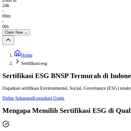
Ends in
24
h
:
00
m
:
00
s
Claim Now
→
Home
Sertifikasi-esg
Sertifikasi ESG BNSP Termurah di Indone
Dapatkan sertifikasi Environmental, Social, Governance (ESG) tera
Daftar Sekarang
Konsultasi Gratis
Mengapa Memilih Sertifikasi ESG di Qual